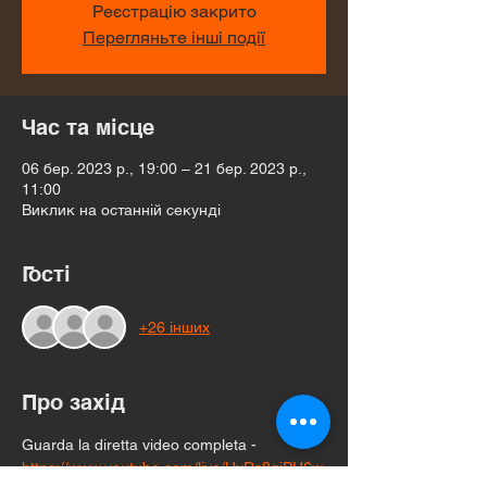
Реєстрацію закрито
Перегляньте інші події
Час та місце
06 бер. 2023 р., 19:00 – 21 бер. 2023 р.,
11:00
Виклик на останній секунді
Гості
+26 інших
Про захід
Guarda la diretta video completa - 
https://www.youtube.com/live/HyRs8giPU6w