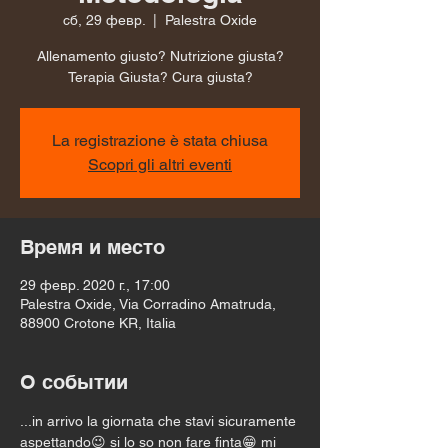
сб, 29 февр.
  |  
Palestra Oxide
Allenamento giusto? Nutrizione giusta?
Terapia Giusta? Cura giusta?
La registrazione è stata chiusa
Scopri gli altri eventi
Время и место
29 февр. 2020 г., 17:00
Palestra Oxide, Via Corradino Amatruda,
88900 Crotone KR, Italia
О событии
...in arrivo la giornata che stavi sicuramente 
aspettando😉 si lo so non fare finta😁 mi 