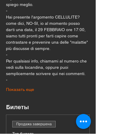
spiego meglio.
-
Hai presente l'argomento CELLULITE? 
come dici, NO-SI, io al momento posso 
darti una data, il 29 FEBBRAIO ore 17:00, 
siamo tutti pronti per farti capire come 
contrastare e prevenire una delle "malattie" 
più discusse di sempre.
-
Per qualsiasi info, chiamami al numero che 
vedi sulla locandina, oppure puoi 
semplicemente scrivere qui nei commenti.
-
Показать еще
Билеты
Продажа завершена
Тип билета