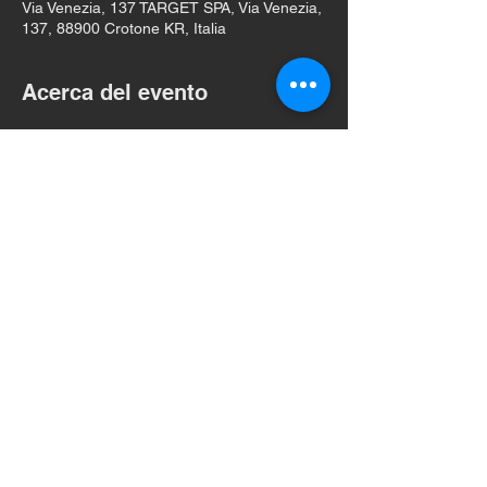
Via Venezia, 137 TARGET SPA, Via Venezia,
137, 88900 Crotone KR, Italia
Acerca del evento
Registrati velocemente per l'evento 
FITNESS più SPRINT della stagione.
Compartir este evento