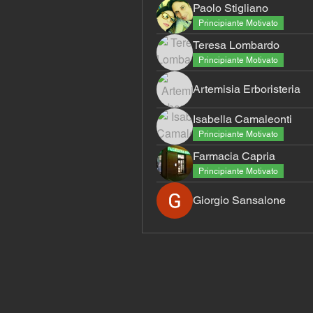
Paolo Stigliano
Principiante Motivato
Teresa Lombardo
Principiante Motivato
Artemisia Erboristeria
Isabella Camaleonti
Principiante Motivato
Farmacia Capria
Principiante Motivato
Giorgio Sansalone