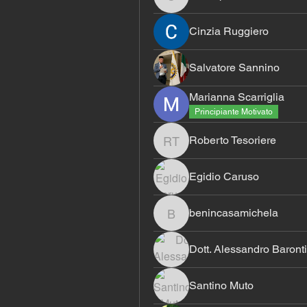
chiarapolimeni
Cinzia Ruggiero
Salvatore Sannino
Marianna Scarriglia
Principiante Motivato
Roberto Tesoriere
Roberto Tesoriere
Egidio Caruso
benincasamichela
benincasamichela
Dott. Alessandro Baronti
Santino Muto