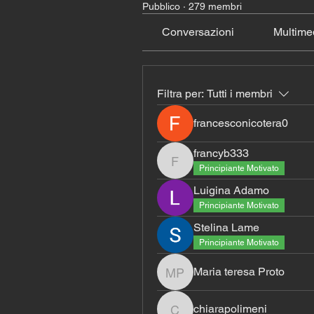
Pubblico
·
279 membri
Conversazioni
Multime
Filtra per:
Tutti i membri
francesconicotera0
francyb333
francyb333
Principiante Motivato
Luigina Adamo
Principiante Motivato
Stelina Lame
Principiante Motivato
Maria teresa Proto
Maria teresa Proto
chiarapolimeni