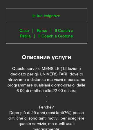
le
tue
le tue esigenze
esigenze
Casa
|
Parco
|
Il Coach a
Petilia
|
Il Coach a Crotone
Описание услуги
Questo servizio MENSILE (12 lezioni)
dedicato per gli UNIVERSITARI, dove ci
ritroviamo a distanza ma vicini e possiamo
programmare qualsiasi giorno\orario, dalle
6:00 di mattina alle 22:00 di sera
-
-
Perché?
Dopo più di 25 anni,(cosi tanti?🤪) posso
dirti che ci sono tanti motivi, per scegliere
questo servizio, ma quelli usati
maggiormente: