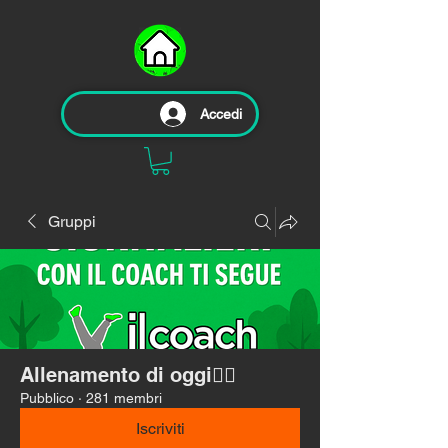
Accedi
Gruppi
Allenamento di oggi🏃‍♂️
Pubblico
·
281 membri
Iscriviti