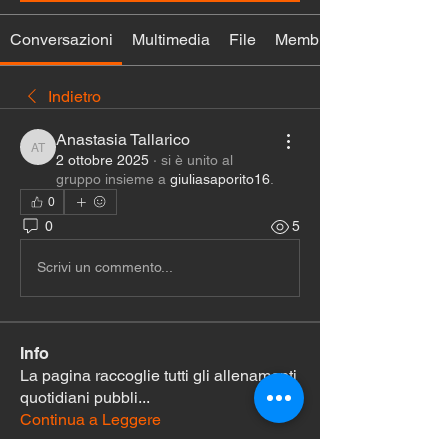
Conversazioni
Multimedia
File
Membri
Indietro
Anastasia Tallarico
Anastasia Tallarico
2 ottobre 2025
·
si è unito al
gruppo insieme a
giuliasaporito16
.
0
0
5
Scrivi un commento...
Info
La pagina raccoglie tutti gli allenamenti
quotidiani pubbli
...
Continua a Leggere