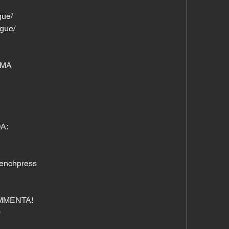
gue/
gue/
MMA
A:
benchpress
OMMENTA!
