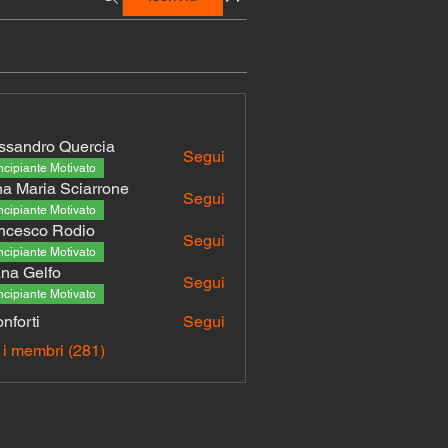
ssandro Quercia
Segui
ncipiante Motivato
a Maria Sciarrone
Segui
ncipiante Motivato
ncesco Rodio
Segui
ncipiante Motivato
na Gelfo
Segui
ncipiante Motivato
onforti
Segui
i
i i membri (281)