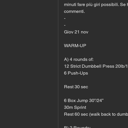
minuti fare più giri possibili. S
commenti.
-
-
Giov 21 nov
WARM-UP
A) 4 rounds of:
12 Strict Dumbbell Press 20lb/1
6 Push-Ups
Rest 30 sec
6 Box Jump 30”/24”
30m Sprint
Rest 60 sec (walk back to dumb
B) 2 Rounds: