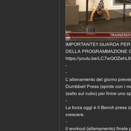
IMPORTANTE!! GUARDA PER Q
DELLA PROGRAMMAZIONE GI
https://youtu.be/LC7wQOZehL8
-
-
L’ allenamento del giorno preved
Dumbbell Press (spinte con i m
(salto sul cubo) per finire uno sp
-
La forza oggi è il Bench press (d
crescere.
-
il workout (allenamento) finale