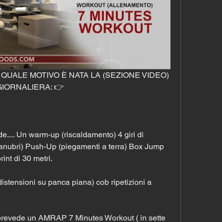
UALE MOTIVO È NATA LA (SEZIONE VIDEO) 
ORNALIERA: 👉 
e.... Un warm-up (riscaldamento) 4 giri di 
anubri) Push-Up (piegamenti a terra) Box Jump 
rint di 30 metri.
istensioni su panca piana) cob ripetizioni a 
 prevede un AMRAP 7 Minutes Workout ( in sette 