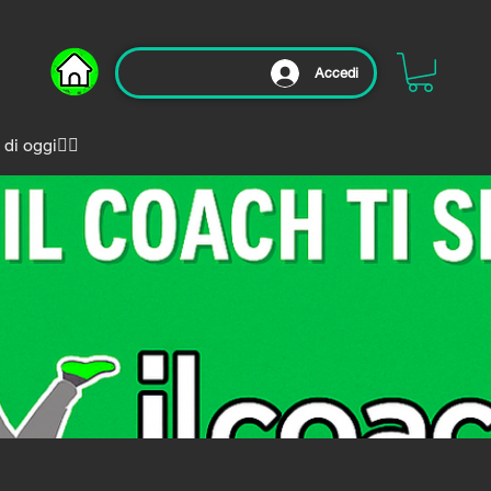
Accedi
i oggi🏃‍♂️