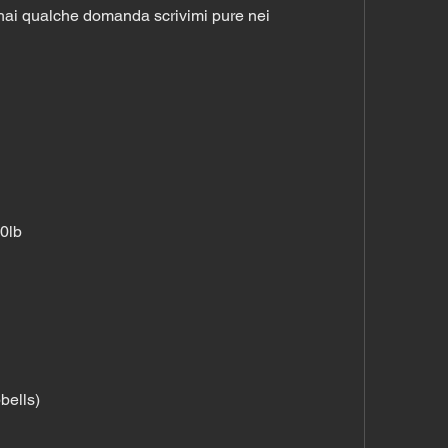
e hai qualche domanda scrivimi pure nei 
0lb
bells)