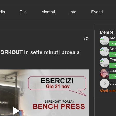
dia
File
Membri
Info
Eventi
Membri
Ale
Pri
Ann
ORKOUT in sette minuti prova a
Pri
Fra
Pri
Lua
Pri
gic
giconfort
Vedi tutt