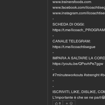
www.trainersfoods.com
www.facebook.com/ilcoachtise
www.instagram.com/ilcoachtise
-
SCHEDA DI OGGI:
https://t.me/ilcoach_PROGRA
-
CANALE TELEGRAM:
https://t.me/ilcoachtisegue
-
IMPARA A SALTARE LA CORD
https://youtu.be/QPsvhPe7ggw
-
#7minuteworkouts #strenght #
-
-
ISCRIVITI, LIKE, DISLIKE, C
L'importante è che se ne parli
0