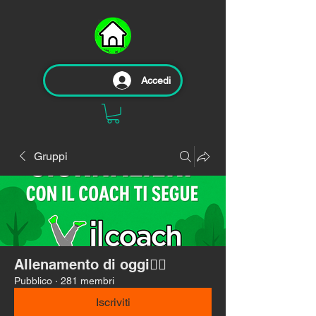
Accedi
Gruppi
Allenamento di oggi🏃‍♂️
Pubblico
·
281 membri
Iscriviti