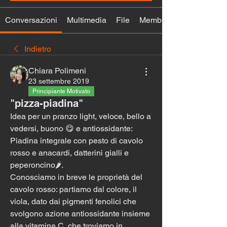
Conversazioni
Multimedia
File
Membri
Indietro
Chiara Polimeni
23 settembre 2019
Principiante Motivato
"pizza-piadina"
Idea per un pranzo light, veloce, bello a 
vedersi, buono 😋 e antiossidante: 
Piadina integrale con pesto di cavolo 
rosso e anacardi, datterini gialli e 
peperoncino🌶️. 
Conosciamo in breve le proprietà del 
cavolo rosso: partiamo dal colore, il 
viola, dato dai pigmenti fenolici che 
svolgono azione antiossidante insieme 
alla vitamina C, che troviamo in 