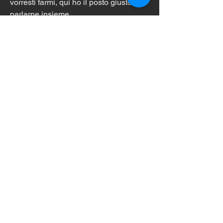
vorresti farmi, qui ho il posto giusto per 
parlarne insieme.
.
TUTTO COMPLETAMENTE 
GRATUITO:
https://walkhandstand.wixsite.com/lapal
estraonlin
0
0
19
Scrivi un commento...
Info
Personal trainer con 24 anni di
esperienza in allenamento
...
Continua a Leggere