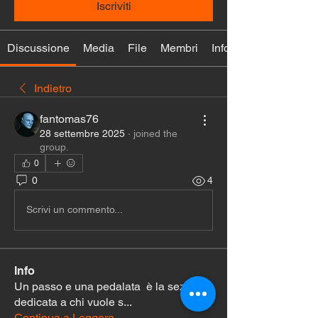
Iscriviti
Discussione
Media
File
Membri
Info
Indietro
fantomas76
28 settembre 2025
·
joined the
group.
0
0
4
Scrivi un commento...
Info
Un passo e una pedalata è la sezione
dedicata a chi vuole s
...
Continua a Leggere