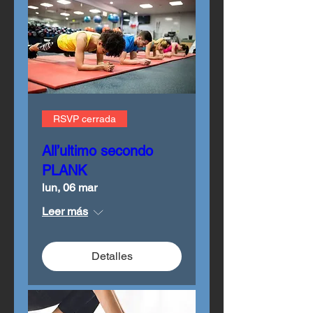
RSVP cerrada
All’ultimo secondo
PLANK
lun, 06 mar
Leer más
Detalles