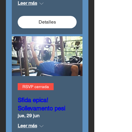
Leer más
Detalles
RSVP cerrada
Sfida epica!
Sollevamento pesi
jue, 29 jun
Leer más