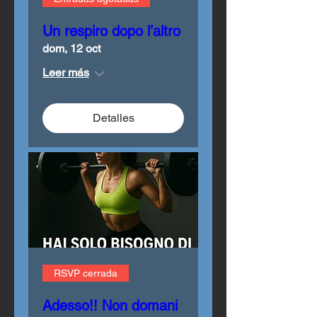
Un respiro dopo l’altro
dom, 12 oct
Leer más
Detalles
RSVP cerrada
Adesso!! Non domani