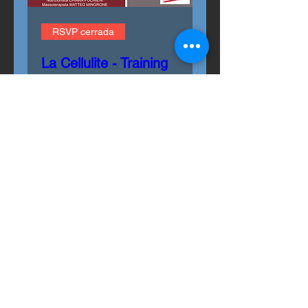
RSVP cerrada
La Cellulite - Training
e Metodologia
sáb, 29 feb
Leer más
Detalles