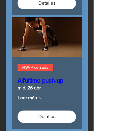
Detalles
RSVP cerrada
All’ultimo push-up
mié, 26 abr
Leer más
Detalles