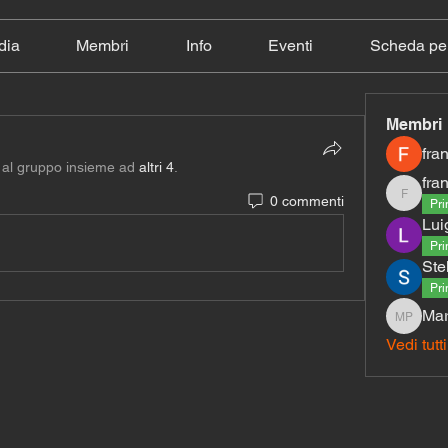
dia
Membri
Info
Eventi
Scheda per
Membri
fra
o al gruppo insieme ad
altri 4
.
fra
0 commenti
francyb
Pri
Lui
Pri
Ste
Pri
Mar
Maria te
Vedi tutt