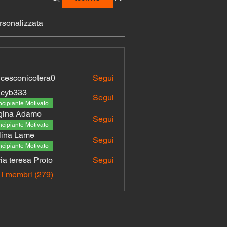
sonalizzata
ncesconicotera0
Segui
ncyb333
Segui
333
ncipiante Motivato
gina Adamo
Segui
ncipiante Motivato
lina Lame
Segui
ncipiante Motivato
ia teresa Proto
Segui
resa Proto
i i membri (279)