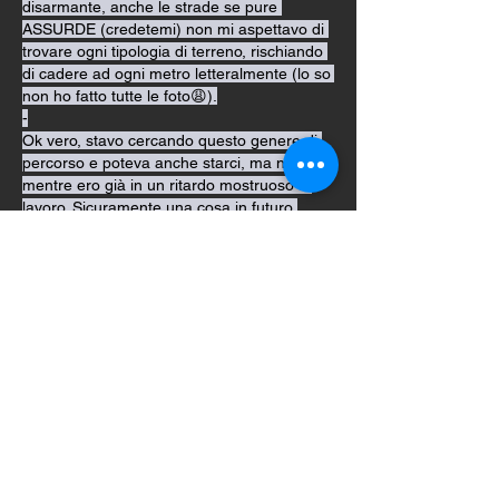
disarmante, anche le strade se pure 
ASSURDE (credetemi) non mi aspettavo di 
trovare ogni tipologia di terreno, rischiando 
di cadere ad ogni metro letteralmente (lo so 
non ho fatto tutte le foto😩).
-
Ok vero, stavo cercando questo genere di 
percorso e poteva anche starci, ma non 
mentre ero già in un ritardo mostruoso a 
lavoro. Sicuramente una cosa in futuro 
succederà, andrò a rifarlo, qualcuno vuole 
seguirmi?
-
Ps. Non so che tipo di bici hai tu che stai 
leggendo, ma dalla mia esperienza è una 
scelta che devi fare, mi sento di consigliare 
la MTB HARD, io invece mi sono ritrovato, 
con la mia E-Bike, che nonostante il suo 
peso e quindi scarsa maneggevolezza, me 
la sono cavata (diciamo).
-
Chissà se qualcuno si vuole unire in questa 
ASSURDA ma STUPENDA PISTA👊