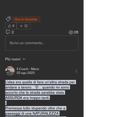
Giro in bicicletta
0
2
28
Scrivi un commento...
Più nuovi
Il Coach - Mario
03 ago 2025
L’idea era quella di fare un’altra strada per 
andare a lavoro…🤨…quando mi sono 
accorto che la strada sarebbe stata 
ASSURDA era troppo tardi.
-
Premessa tutto stupendo oltre che a 
paesaggi di una NATURALEZZA 