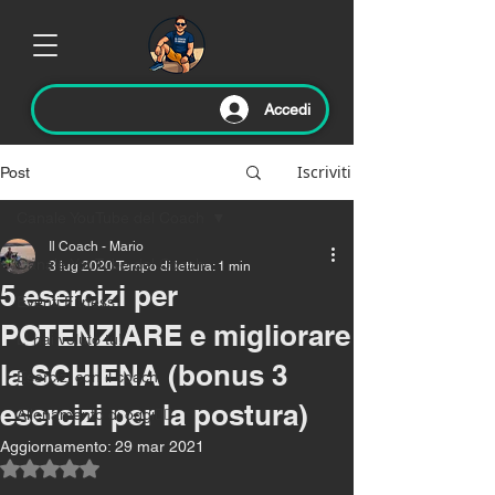
Accedi
Iscriviti
Post
Canale YouTube del Coach
Il Coach - Mario
Canale YouTube del Coach
3 lug 2020
Tempo di lettura: 1 min
5 esercizi per
Eventi Fitness
POTENZIARE e migliorare
L' hai voluto tu!
la SCHIENA (bonus 3
Esercizi con il coach
esercizi per la postura)
Allenamento di oggi🏃‍♂️
Aggiornamento:
29 mar 2021
Valutazione NaN stelle su 5.