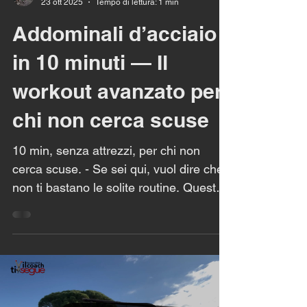
23 ott 2025
Tempo di lettura: 1 min
Addominali d’acciaio
in 10 minuti — Il
workout avanzato per
chi non cerca scuse
10 min, senza attrezzi, per chi non
cerca scuse. - Se sei qui, vuol dire che
non ti bastano le solite routine. Questo
è un allenamento completo per
addominali avanzato, pensato per chi
vuole costruire forza, controllo e
resistenza senza perdere tempo. 10
minuti intensi, senza pause inutili, per
portare il core al livello successivo. 👉