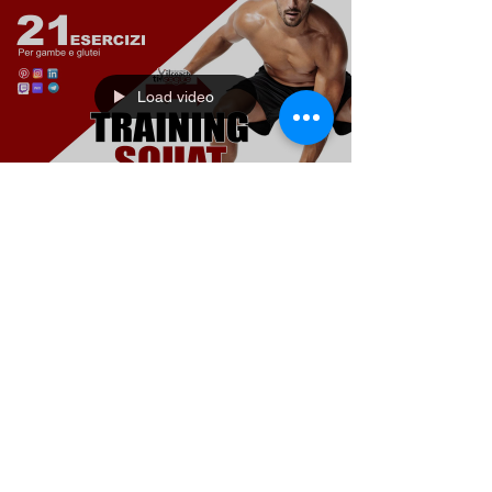
Load video
Il Coach - Mario
6 lug 2020
Tempo di lettura: 1 min
21 tipi di SQUAT a
corpo libero
Ciao ragazzi, spero vi allenate oggi.
Eccovi 21 tipi di squat, a corpo libero in
+ ho messo un bonus di una scheda