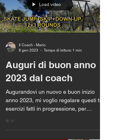
Nessuna attrezzatura, solo la tua
Load video
determinazione. 🔥 Ideale per chi si
allena da casa ma vuole risultati veri. ⚡
Ti consiglio di salvare quest
Il Coach - Mario
8 gen 2023
Tempo di lettura: 1 min
Auguri di buon anno
2023 dal coach
Augurandovi un nuovo e buon inizio
anno 2023, mi voglio regalare questi tre
esercizi fatti in progressione, per
allenare gamba e glutei...