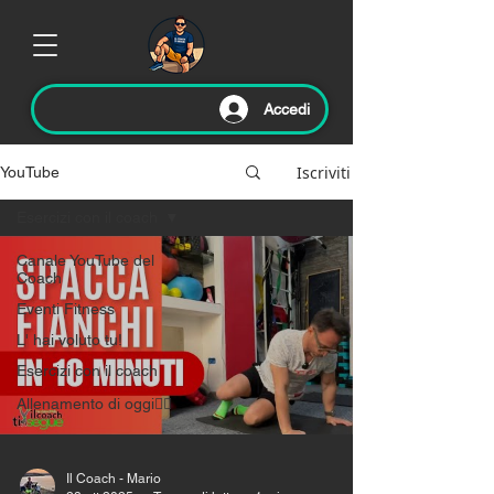
Accedi
Iscriviti
YouTube
Esercizi con il coach
Canale YouTube del
Coach
Eventi Fitness
L' hai voluto tu!
Esercizi con il coach
Allenamento di oggi🏃‍♂️
Il Coach - Mario