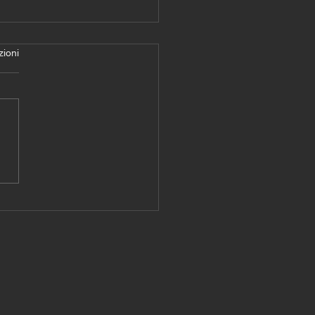
zioni
gramma Allenamento
uito - Giorni 1-2-3