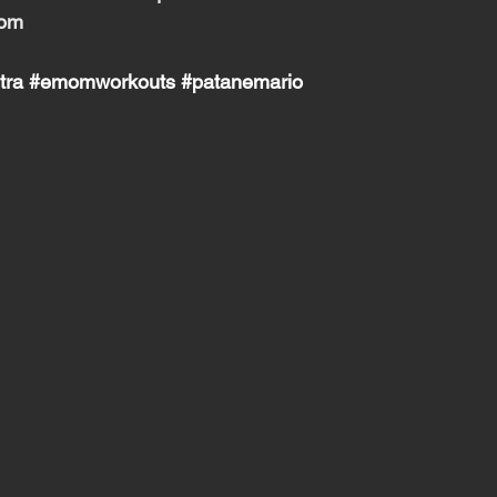
com
tra
#emomworkouts
#patanemario