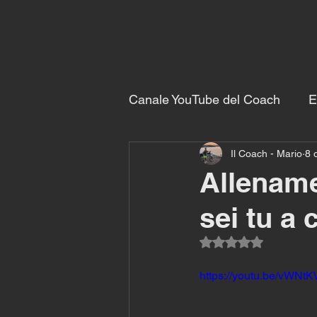
Canale YouTube del Coach
E
Il Coach - Mario
8 
Esercizi con il coach
All
Allename
sei tu a 
Valutazione NaN ste
https://youtu.be/vWN