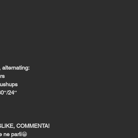
alternating:
rs
Pushups
30″/24″
DISLIKE, COMMENTA!
 ne parli
😁