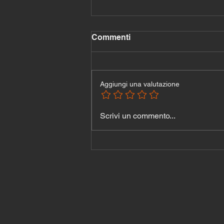
Commenti
Aggiungi una valutazione
Addominali d’acciaio in 10
Scrivi un commento...
minuti — Il workout
avanzato per chi non cerca
scuse