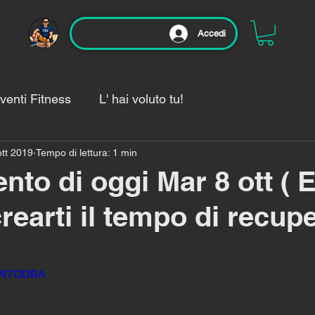
Accedi
venti Fitness
L' hai voluto tu!
ott 2019
Tempo di lettura: 1 min
enamento di oggi🏃‍♂️
nto di oggi Mar 8 ott (
crearti il tempo di recup
lle su 5.
tKW7ODBA