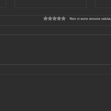
Valutazione 0 stelle su 5.
Non ci sono ancora valuta
Programma allenamento
Pro
gratuiti 2^ sett.
grat