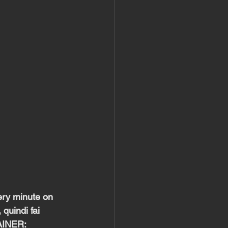
ery minute on 
 quindi fai 
AINER: 