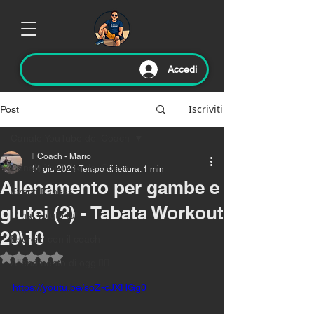
Accedi
Iscriviti
Post
Canale YouTube del Coach
Il Coach - Mario
Canale YouTube del Coach
14 giu 2021
Tempo di lettura: 1 min
Allenamento per gambe e
Eventi Fitness
glutei (2) - Tabata Workout
L' hai voluto tu!
20\10
Esercizi con il coach
Valutazione NaN stelle su 5.
Allenamento di oggi🏃‍♂️
https://youtu.be/soZ-cJXHGg0