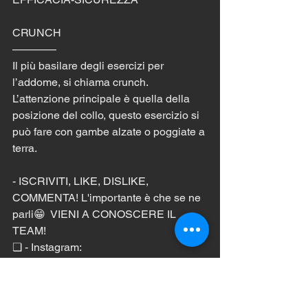
CRUNCH 
———— 
Il più basilare degli esercizi per 
l’addome, si chiama crunch. 
L’attenzione principale è quella della 
posizione del collo, questo esercizio si 
può fare con gambe alzate o poggiate a 
terra.
- ISCRIVITI, LIKE, DISLIKE, 
COMMENTA! L'importante è che se ne 
parli😁  VIENI A CONOSCERE IL 
TEAM!
❏ - Instagram: 
https://www.instagram.com/ilcoachtise...
❏ - CONTATTAMI: 
walkhandstand@gmail.com