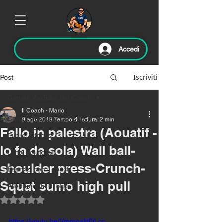
Accedi
Iscriviti
Post
Canale YouTube del Coach
Il Coach - Mario
Canale YouTube del Coach
9 ago 2019
Tempo di lettura: 2 min
Fallo in palestra (Aouatif -
Eventi Fitness
lo fa da sola) Wall ball-
L' hai voluto tu!
shoulder press-Crunch-
Esercizi con il coach
Squat sumo high pull
Allenamento di oggi🏃‍♂️
Valutazione NaN stelle su 5.
https://youtu.be/VmmoaH0jLcc