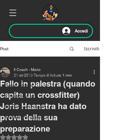
Accedi
Iscriviti
Post
Canale YouTube del Coach
Il Coach - Mario
Canale YouTube del Coach
21 ott 2019
Tempo di lettura: 1 min
Fallo in palestra (quando
Eventi Fitness
capita un crossfitter)
L' hai voluto tu!
Joris Haanstra ha dato
Esercizi con il coach
prova della sua
Allenamento di oggi🏃‍♂️
preparazione
Valutazione NaN stelle su 5.