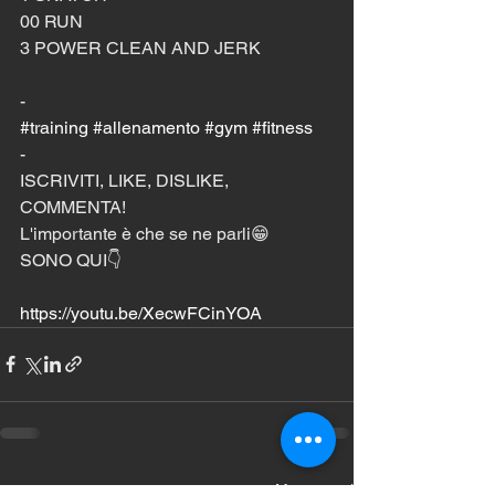
00 RUN
3 POWER CLEAN AND JERK
-
#training
#allenamento
#gym
#fitness
-
ISCRIVITI, LIKE, DISLIKE, 
COMMENTA!
L'importante è che se ne parli😁
SONO QUI👇
https://youtu.be/XecwFCinYOA
Mostra tutti
Post recenti