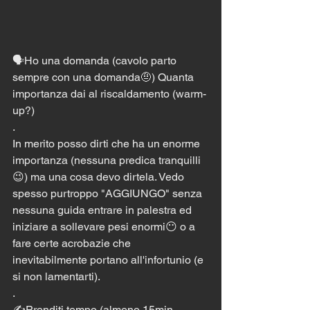
🗣Ho una domanda (cavolo parto 
sempre con una domanda🤨) Quanta 
importanza dai al riscaldamento (warm-
up?)
.
In merito posso dirti che ha un enorme 
importanza (nessuna predica tranquilli 
😉) ma una cosa devo dirtela. Vedo 
spesso purtroppo "AGGIUNGO" senza 
nessuna guida entrare in palestra ed 
iniziare a sollevare pesi enormi😶 o a 
fare certe acrobazie che 
inevitabilmente portano all'infortunio (e 
si non lamentarti).
.
✍️Prenditi tempo (almeno 15min 