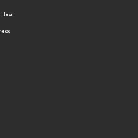
h box
ress