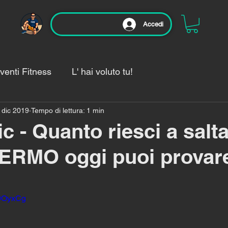
Accedi
venti Fitness
L' hai voluto tu!
 dic 2019
Tempo di lettura: 1 min
enamento di oggi🏃‍♂️
c - Quanto riesci a salta
FERMO oggi puoi provar
lle su 5.
I0OyxCg