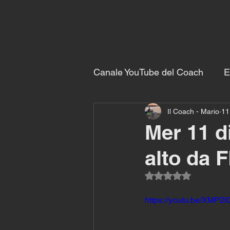
Canale YouTube del Coach
E
Il Coach - Mario
11
Esercizi con il coach
All
Mer 11 di
alto da 
Valutazione NaN ste
https://youtu.be/XMP2