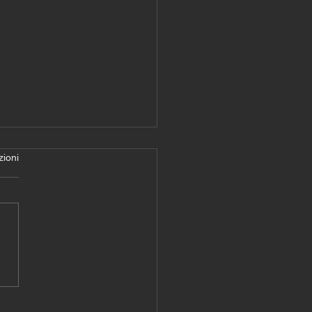
zioni
gramma Allenamento
uito - Giorni 1-2-3