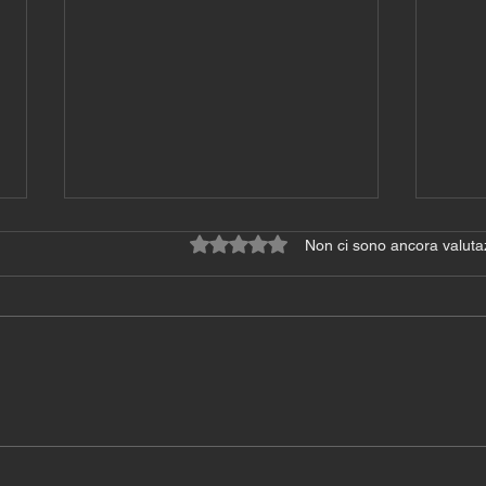
Valutazione 0 stelle su 5.
Non ci sono ancora valuta
Programma allenamento
Pro
gratuiti 2^ sett.
grat