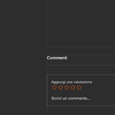
Commenti
Aggiungi una valutazione
Addominali d’acciaio in 10
Scrivi un commento...
minuti — Il workout
avanzato per chi non cerca
scuse