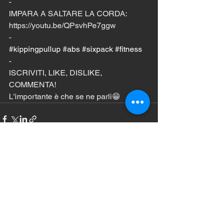
-
IMPARA A SALTARE LA CORDA:
https://youtu.be/QPsvhPe7ggw
-
#kippingpullup
#abs
#sixpack
#fitness
-
ISCRIVITI, LIKE, DISLIKE, 
COMMENTA!
L'importante è che se ne parli😁
Mostra tutti
Post recenti