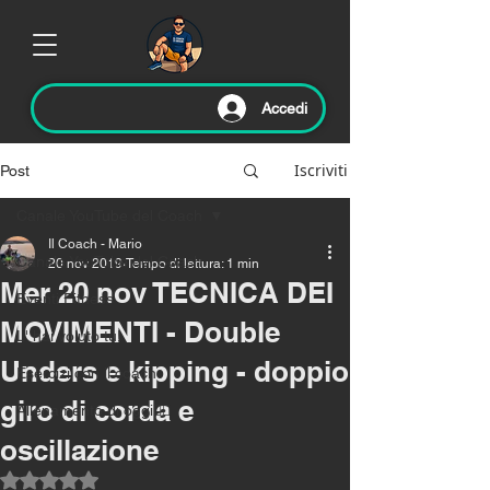
Accedi
Iscriviti
Post
Canale YouTube del Coach
Il Coach - Mario
Canale YouTube del Coach
20 nov 2019
Tempo di lettura: 1 min
Mer 20 nov TECNICA DEI
Eventi Fitness
MOVIMENTI - Double
L' hai voluto tu!
Unders e kipping - doppio
Esercizi con il coach
giro di corda e
Allenamento di oggi🏃‍♂️
oscillazione
Valutazione NaN stelle su 5.