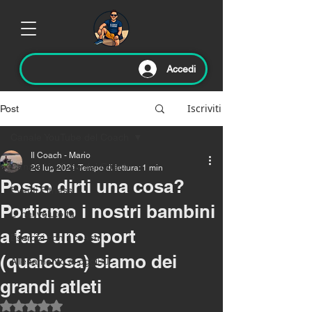
Accedi
Iscriviti
Post
Canale YouTube del Coach
Il Coach - Mario
Canale YouTube del Coach
23 lug 2021
Tempo di lettura: 1 min
Posso dirti una cosa?
Eventi Fitness
Portiamo i nostri bambini
L' hai voluto tu!
a fare uno sport
Esercizi con il coach
(qualcosa) siamo dei
Allenamento di oggi🏃‍♂️
grandi atleti
Valutazione NaN stelle su 5.