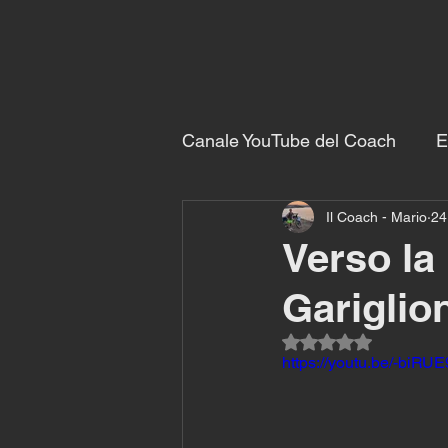
Canale YouTube del Coach
E
Il Coach - Mario
24
Esercizi con il coach
All
Verso la
Gariglio
Valutazione NaN ste
https://youtu.be/-biR