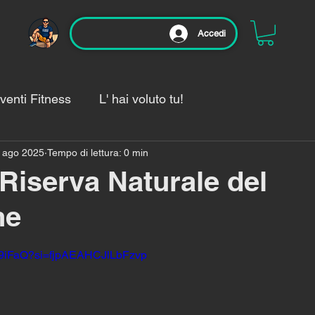
Accedi
venti Fitness
L' hai voluto tu!
 ago 2025
Tempo di lettura: 0 min
enamento di oggi🏃‍♂️
 Riserva Naturale del
ne
lle su 5.
UE9iFaQ?si=fjpAEAHCJlLbFzvp